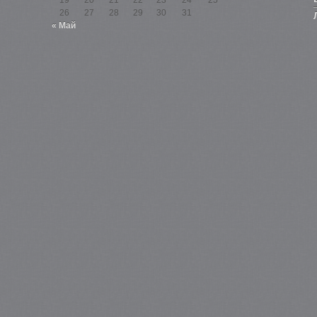
26
27
28
29
30
31
« Май