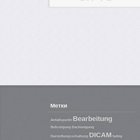
Метки
Bearbeitung
Anfallspunkt
Befestigung
Dachneigung
DICAM
Darstellungsschaltung
farbig