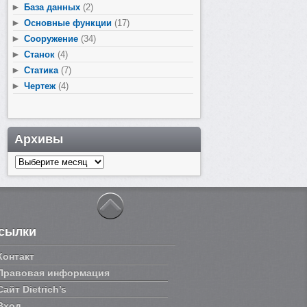
►
База данных
(2)
►
Основные функции
(17)
►
Сооружение
(34)
►
Станок
(4)
►
Статика
(7)
►
Чертеж
(4)
Архивы
Архивы
сылки
Контакт
Правовая информация
Сайт Dietrich’s
Вход