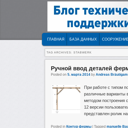
MAIN MENU
SKIP TO PRIMARY CONTENT
SKIP TO SECONDARY CONTENT
ГЛАВНАЯ
БАЗА ДАННЫХ
СООРУЖЕНИ
TAG ARCHIVES:
STABWERK
Ручной ввод деталей фер
Posted on
5. марта 2014
by
Andreas Bräutigam
При работе с типом 
различные варианты 
методом построения с
12 версии пользовате
представлен ролик н
Posted in
Контур фермы
|
Tagged
manuelle Bau