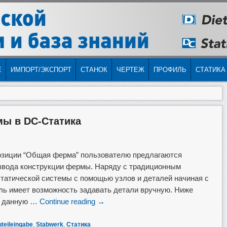
Е
ИМПОРТ/ЭКСПОРТ
СТАНОК
ЧЕРТЕЖ
ПРОФИЛЬ
СТАТИКА
мы в DC-Статика
позиции “Общая ферма” пользователю предлагаются
ввода конструкции фермы. Наряду с традиционным
татической системы с помощью узлов и деталей начиная с
ль имеет возможность задавать детали вручную. Ниже
а данную …
Continue reading
→
teileingabe
,
Stabwerk
,
Статика