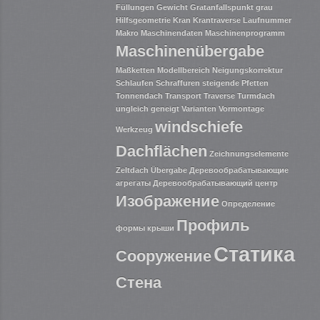
Füllungen
Gewicht
Gratanfallspunkt
grau
Hilfsgeometrie
Kran
Krantraverse
Laufnummer
Makro
Maschinendaten
Maschinenprogramm
Maschinenübergabe
Maßketten
Modellbereich
Neigungskorrektur
Schlaufen
Schraffuren
steigende Pfetten
Tonnendach
Transport
Traverse
Turmdach
ungleich geneigt
Varianten
Vormontage
windschiefe
Werkzeug
Dachflächen
Zeichnungselemente
Zeltdach
Übergabe
Деревообрабатывающие
агрегаты
Деревообрабатывающий центр
Изображение
Определение
Профиль
формы крыши
Статика
Сооружение
Стена